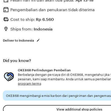
Pesan hari ini dan akan tiba pada:
Apr 13-18
Pengembalian dan penukaran tidak diterima
Cost to ship:
Rp
6.560
Ships from:
Indonesia
Deliver to Indonesia
Did you know?
OKE868 Perlindungan Pembelian
Berbelanja dengan percaya diri di OKE868, mengetahui jika 
pesanan, kami siap membantu Anda untuk semua pembelia
program terms
OKE868 mengimbangi emisi karbon dari pengiriman dan pengemasan
View additional shop policies