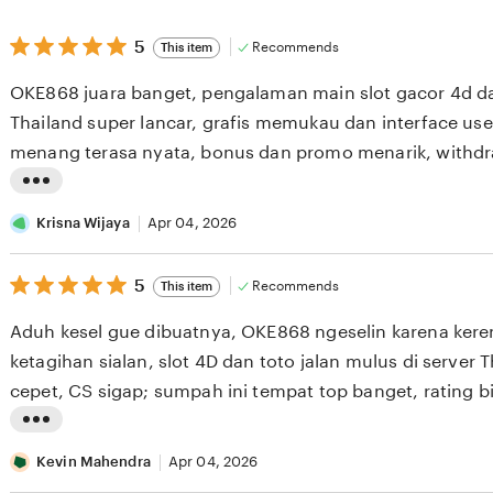
5
5
Recommends
This item
out
of
OKE868 juara banget, pengalaman main slot gacor 4d dan
5
stars
Thailand super lancar, grafis memukau dan interface user
menang terasa nyata, bonus dan promo menarik, withdra
CS ramah dan profesional, aman serta terpercaya, reko
L
penuh semangat!
i
Krisna Wijaya
Apr 04, 2026
s
5
t
5
Recommends
This item
out
i
of
Aduh kesel gue dibuatnya, OKE868 ngeselin karena kere
5
n
stars
ketagihan sialan, slot 4D dan toto jalan mulus di server T
g
cepet, CS sigap; sumpah ini tempat top banget, rating 
r
gila!
e
L
v
i
Kevin Mahendra
Apr 04, 2026
i
s