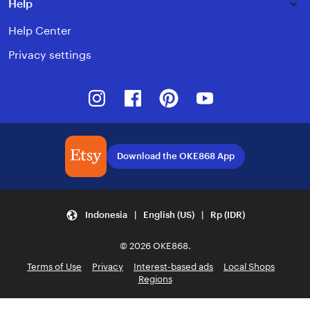
Help
Help Center
Privacy settings
Instagram
Facebook
Pinterest
Youtube
Download the OKE868 App
Indonesia | English (US) | Rp (IDR)
© 2026 OKE868.
Terms of Use
Privacy
Interest-based ads
Local Shops
Regions