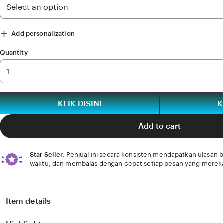
Add personalization
Quantity
KLIK DISINI
K
Add to cart
Star Seller.
Penjual ini secara konsisten mendapatkan ulasan b
waktu, dan membalas dengan cepat setiap pesan yang mereka
Item details